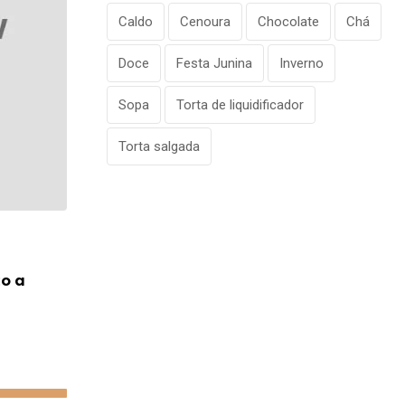
Caldo
Cenoura
Chocolate
Chá
Doce
Festa Junina
Inverno
Sopa
Torta de liquidificador
Torta salgada
VIAGEM
o a
Anac revela quais companhias aéreas 
mais reclamações em
19/06/2026