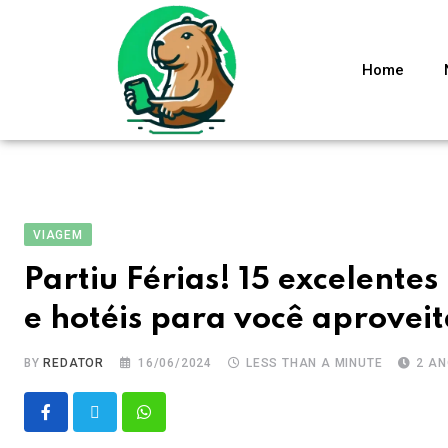
Home
VIAGEM
Partiu Férias! 15 excelent
e hotéis para você aproveit
BY
REDATOR
16/06/2024
LESS THAN A MINUTE
2 A