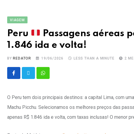
VIAGEM
Peru
Passagens aéreas pa
1.846 ida e volta!
BY
REDATOR
19/06/2026
LESS THAN A MINUTE
2 M
O Peru tem dois principais destinos: a capital Lima, com um
Machu Picchu. Selecionamos os melhores preços das passag
apenas R$ 1.846 ida e volta, com taxas inclusas! O menor p