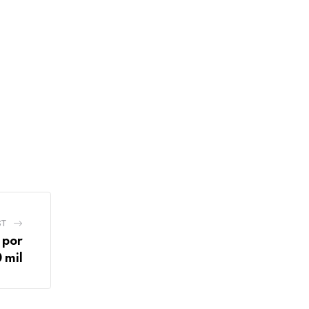
ST
 por
 mil