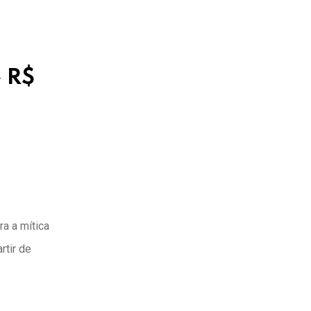
e R$
a a mítica
rtir de