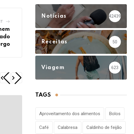
Notícias
42439
ST
omem
hado
Receitas
50
urgo
Viagem
623
TAGS
Aproveitamento dos alimentos
Bolos
Café
Calabresa
Caldinho de feijão