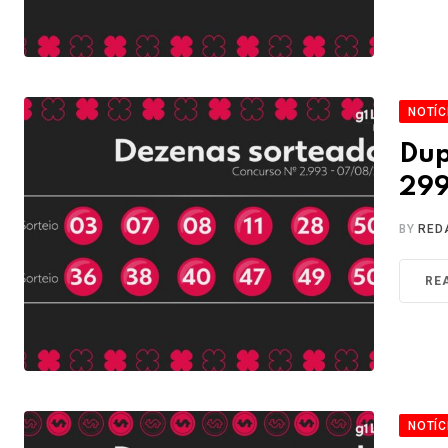
NOTÍC
Dup
299
BY
RED
RE
NOTÍC