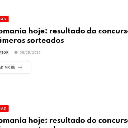
IAS
omania hoje: resultado do concur
úmeros sorteados
ATOR
08/08/2026
AD MORE
IAS
omania hoje: resultado do concur