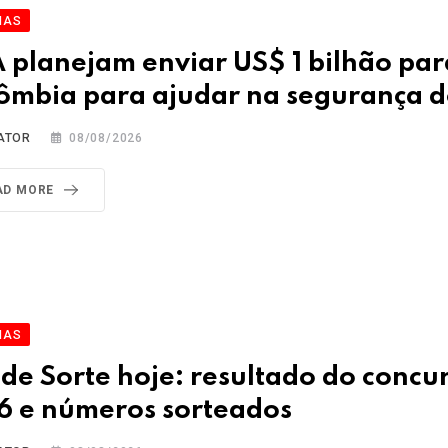
IAS
 planejam enviar US$ 1 bilhão par
ômbia para ajudar na segurança d
ATOR
08/08/2026
AD MORE
IAS
 de Sorte hoje: resultado do concu
6 e números sorteados