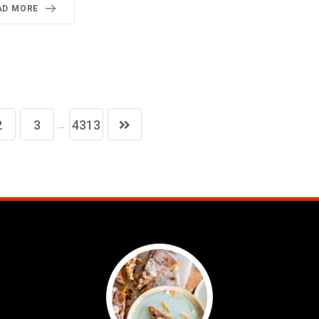
AD MORE
...
2
3
4313