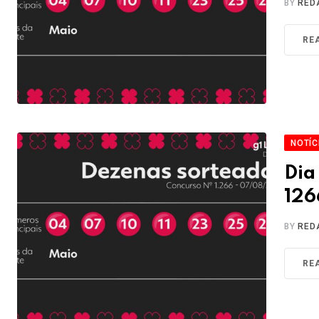
BY
RED
RE
NOTÍC
Dia
126
BY
RED
RE