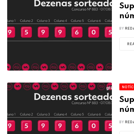
Sup
núm
BY
RED
RE
NOTÍC
Sup
núm
BY
RED