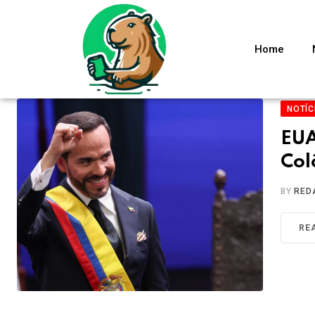
Home
NOTÍC
EUA
Col
BY
RED
RE