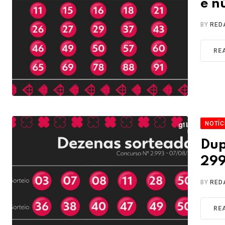
e n
BY
RED
RE
NOTÍC
Dup
299
BY
RED
RE