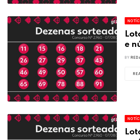
NOTÍC
Lot
e n
BY
RED
RE
NOTÍC
Lot