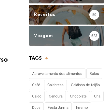
Receitas
50
Viagem
623
TAGS
rso
Aproveitamento dos alimentos
Bolos
Café
Calabresa
Caldinho de feijão
Caldo
Cenoura
Chocolate
Chá
Doce
Festa Junina
Inverno