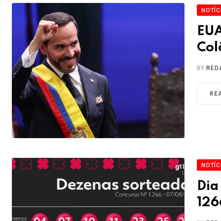
NOTÍC
EUA
Col
BY
RED
RE
NOTÍC
Dia
126