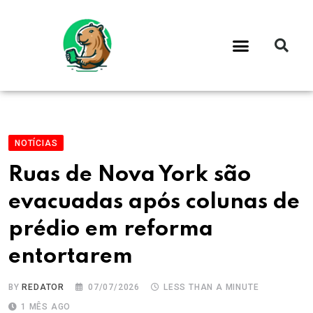
NOTÍCIAS
Ruas de Nova York são
evacuadas após colunas de
prédio em reforma
entortarem
BY
REDATOR
07/07/2026
LESS THAN A MINUTE
1 MÊS AGO