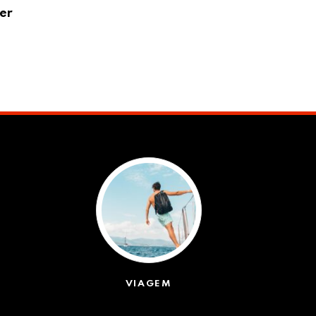
er
VÍDEO: britânica de 97 anos se torna a 
06/08/2026
VIAGEM
(623)