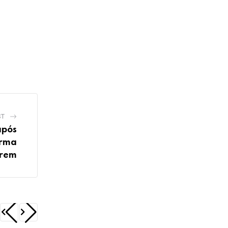
ST
após
orma
arem