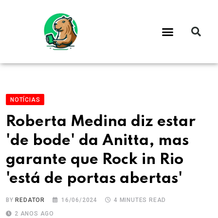
NOTÍCIAS
Roberta Medina diz estar
'de bode' da Anitta, mas
garante que Rock in Rio
'está de portas abertas'
BY
REDATOR
16/06/2024
4 MINUTES READ
2 ANOS AGO