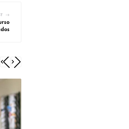
ST
urso
ados