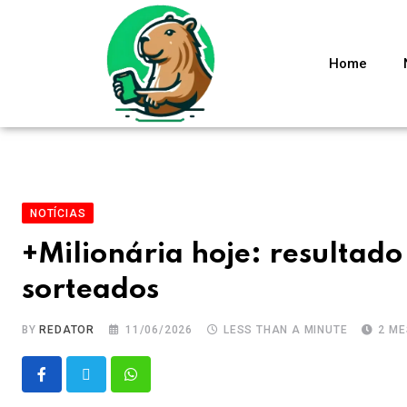
Home
NOTÍCIAS
+Milionária hoje: resultad
sorteados
BY
REDATOR
11/06/2026
LESS THAN A MINUTE
2 M