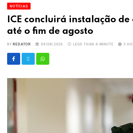
NOTÍCIAS
ICE concluirá instalação d
até o fim de agosto
BY
REDATOR
09/08/2026
LESS THAN A MINUTE
3 H