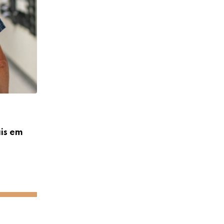
NOTÍCIAS
ais em
ICE concluirá instalação de câmeras cor
agentes até
09/08/2026