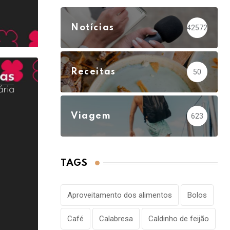
Notícias
42572
Receitas
50
Viagem
623
TAGS
Aproveitamento dos alimentos
Bolos
Café
Calabresa
Caldinho de feijão