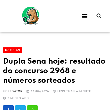
NOTÍCIAS
Dupla Sena hoje: resultado
do concurso 2968 e
números sorteados
BY
REDATOR
11/06/2026
LESS THAN A MINUTE
2 MESES AGO