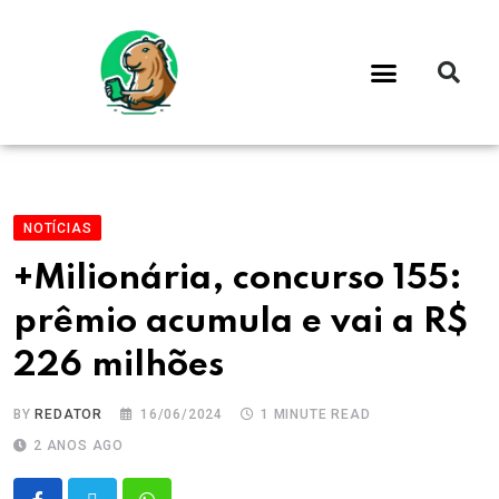
NOTÍCIAS
+Milionária, concurso 155:
prêmio acumula e vai a R$
226 milhões
BY
REDATOR
16/06/2024
1 MINUTE READ
2 ANOS AGO