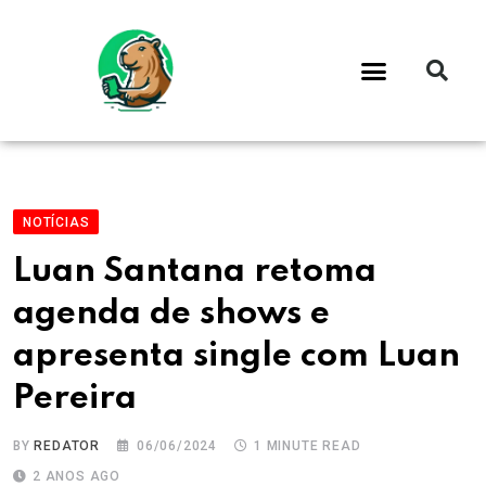
NOTÍCIAS
Luan Santana retoma
agenda de shows e
apresenta single com Luan
Pereira
BY
REDATOR
06/06/2024
1 MINUTE READ
2 ANOS AGO