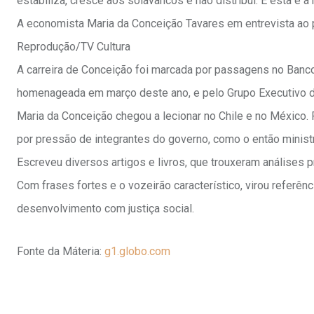
estabiliza, cresce aos solavancos e não distribui. E esta é a
A economista Maria da Conceição Tavares em entrevista ao
Reprodução/TV Cultura
A carreira de Conceição foi marcada por passagens no Banc
homenageada em março deste ano, e pelo Grupo Executivo d
Maria da Conceição chegou a lecionar no Chile e no México.
por pressão de integrantes do governo, como o então minis
Escreveu diversos artigos e livros, que trouxeram análises 
Com frases fortes e o vozeirão característico, virou referê
desenvolvimento com justiça social.
Fonte da Máteria:
g1.globo.com