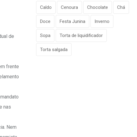
Caldo
Cenoura
Chocolate
Chá
Doce
Festa Junina
Inverno
Sopa
Torta de liquidificador
dual de
Torta salgada
em frente
gelamento
e mandato
je nas
cia. Nem