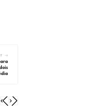
ST
para
dois
édia