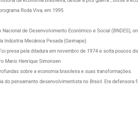
 história da economia brasileira, desde a pós guerra”, disse a ec
 programa Roda Viva, em 1995.
o Nacional de Desenvolvimento Econômico e Social (BNDES), on
a Indústria Mecânica Pesada (Geimape).
 Foi presa pela ditadura em novembro de 1974 e solta poucos di
tro Mario Henrique Simonsen.
profundas sobre a economia brasileira e suas transformações.
ncia do pensamento desenvolvimentista no Brasil. Era defensora 