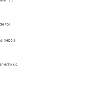
onomista.
de foi
as depois,
ferrenha do