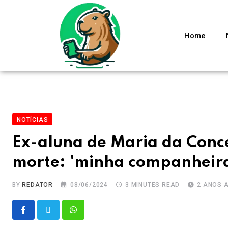
Home
NOTÍCIAS
Ex-aluna de Maria da Conc
morte: 'minha companheira 
BY
REDATOR
08/06/2024
3 MINUTES READ
2 ANOS 