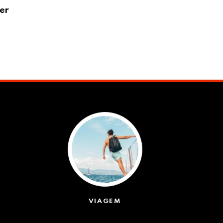
er
VÍDEO: britânica de 97 anos se torna a 
06/08/2026
VIAGEM
(623)