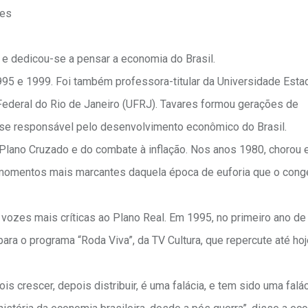
res
a e dedicou-se a pensar a economia do Brasil.
995 e 1999. Foi também professora-titular da Universidade Esta
ederal do Rio de Janeiro (UFRJ). Tavares formou gerações de
se responsável pelo desenvolvimento econômico do Brasil.
Plano Cruzado e do combate à inflação. Nos anos 1980, chorou 
momentos mais marcantes daquela época de euforia que o con
vozes mais críticas ao Plano Real. Em 1995, no primeiro ano d
ra o programa “Roda Viva”, da TV Cultura, que repercute até ho
is crescer, depois distribuir, é uma falácia, e tem sido uma falá