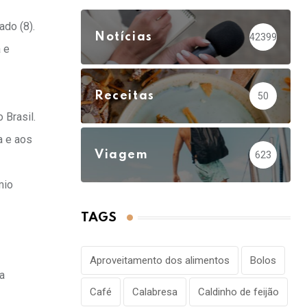
do (8).
Notícias
42399
 e
Receitas
50
 Brasil.
a e aos
Viagem
623
mio
TAGS
Aproveitamento dos alimentos
Bolos
a
Café
Calabresa
Caldinho de feijão