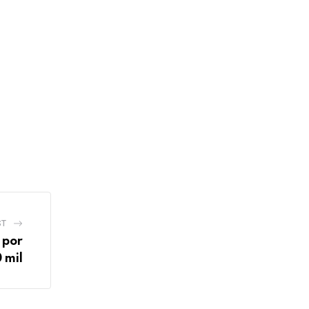
ST
 por
 mil