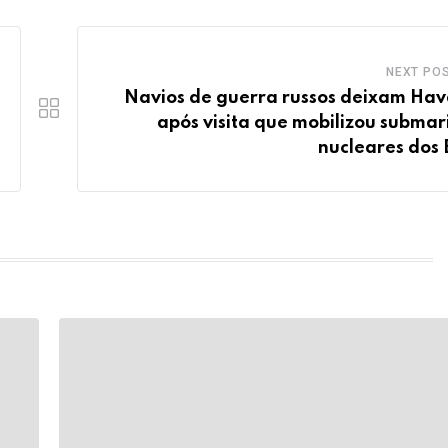
NEXT PO
Navios de guerra russos deixam Ha
após visita que mobilizou submar
nucleares dos