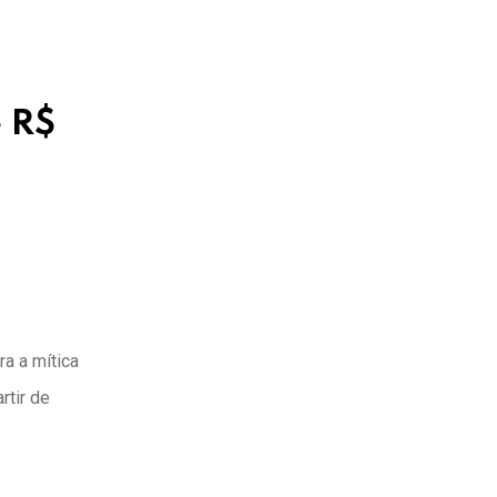
e R$
a a mítica
rtir de