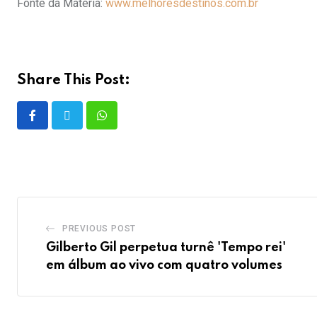
Fonte da Matéria:
www.melhoresdestinos.com.br
Share This Post:
PREVIOUS POST
Gilberto Gil perpetua turnê 'Tempo rei'
em álbum ao vivo com quatro volumes