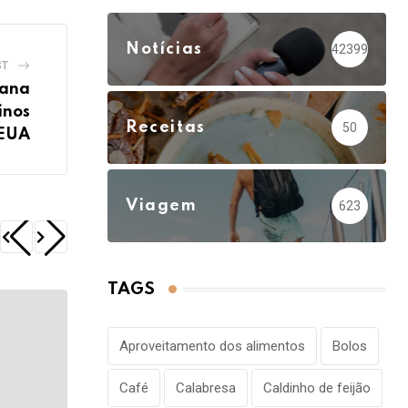
Notícias
42399
ST
vana
inos
Receitas
50
 EUA
Viagem
623
TAGS
Aproveitamento dos alimentos
Bolos
Café
Calabresa
Caldinho de feijão