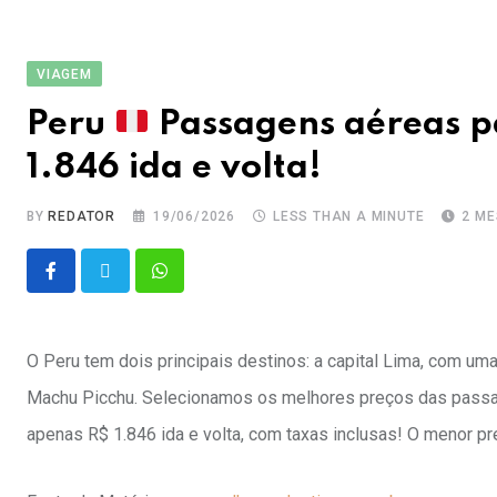
VIAGEM
Peru
Passagens aéreas pa
1.846 ida e volta!
BY
REDATOR
19/06/2026
LESS THAN A MINUTE
2 M
O Peru tem dois principais destinos: a capital Lima, com um
Machu Picchu. Selecionamos os melhores preços das passag
apenas R$ 1.846 ida e volta, com taxas inclusas! O menor p