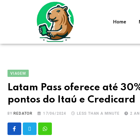
Home
VIAGEM
Latam Pass oferece até 30%
pontos do Itaú e Credicard
BY
REDATOR
17/06/2024
LESS THAN A MINUTE
2 A