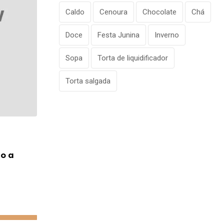
Caldo
Cenoura
Chocolate
Chá
Doce
Festa Junina
Inverno
Sopa
Torta de liquidificador
Torta salgada
VIAGEM
o a
Anac revela quais companhias aéreas 
mais reclamações em
19/06/2026