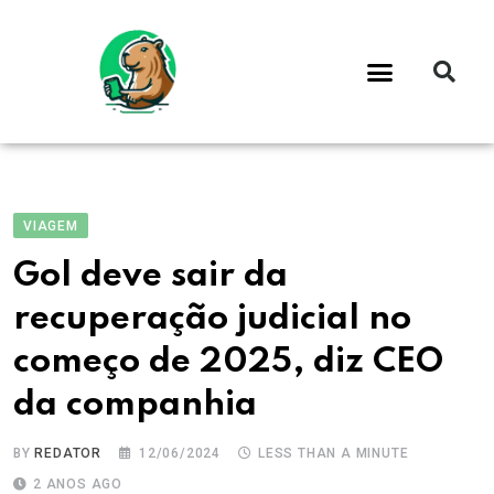
VIAGEM
Gol deve sair da
recuperação judicial no
começo de 2025, diz CEO
da companhia
BY
REDATOR
12/06/2024
LESS THAN A MINUTE
2 ANOS AGO