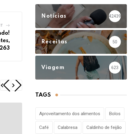
Notícias
42439
ST
ndo!
tes,
Receitas
50
.263
Viagem
623
TAGS
Aproveitamento dos alimentos
Bolos
Café
Calabresa
Caldinho de feijão