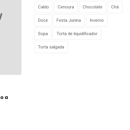
Caldo
Cenoura
Chocolate
Chá
Doce
Festa Junina
Inverno
Sopa
Torta de liquidificador
Torta salgada
VIAGEM
o a
Anac revela quais companhias aéreas 
mais reclamações em
19/06/2026