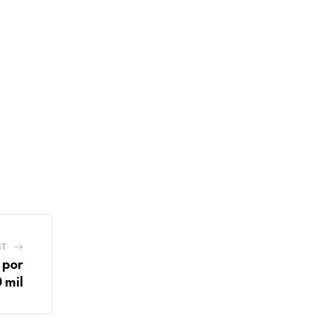
ST
 por
 mil