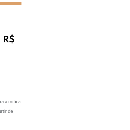
e R$
a a mítica
rtir de