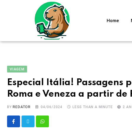
Home
VIAGEM
Especial Itália! Passagens 
Roma e Veneza a partir de
BY
REDATOR
04/06/2024
LESS THAN A MINUTE
2 A