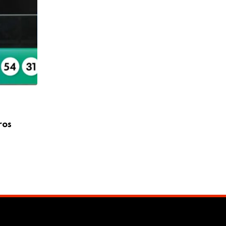
NOTÍCIAS
ros
Mega-Sena, concurso 3041: confira os 
sorteados
07/08/2026