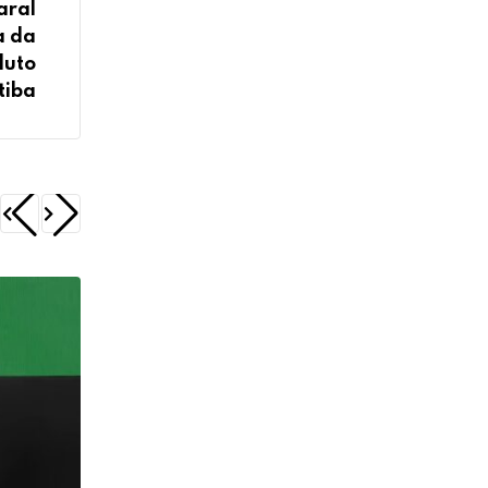
aral
a da
duto
tiba