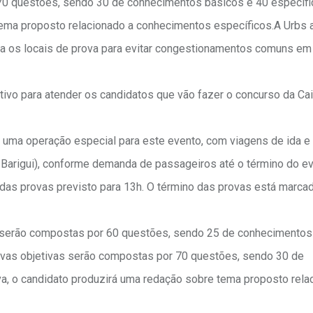
 70 questões, sendo 30 de conhecimentos básicos e 40 específi
tema proposto relacionado a conhecimentos específicos.A Urbs a
a os locais de prova para evitar congestionamentos comuns em
etivo para atender os candidatos que vão fazer o concurso da Ca
á uma operação especial para este evento, com viagens de ida e 
 Barigui), conforme demanda de passageiros até o término do ev
 das provas previsto para 13h. O término das provas está marca
o serão compostas por 60 questões, sendo 25 de conhecimentos
provas objetivas serão compostas por 70 questões, sendo 30 de
a, o candidato produzirá uma redação sobre tema proposto rela