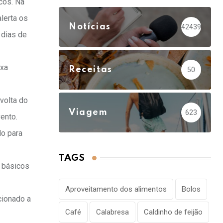
cos. Na
lerta os
Notícias
42439
 dias de
ixa
Receitas
50
volta do
Viagem
623
ento.
do para
TAGS
 básicos
Aproveitamento dos alimentos
Bolos
cionado a
Café
Calabresa
Caldinho de feijão