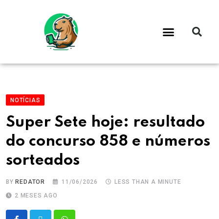
NOTÍCIAS
Super Sete hoje: resultado
do concurso 858 e números
sorteados
BY
REDATOR
11/06/2026
LESS THAN A MINUTE
2 MESES AGO