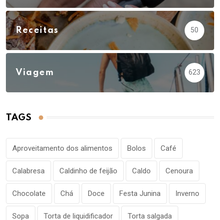
Receitas
50
Viagem
623
TAGS
Aproveitamento dos alimentos
Bolos
Café
Calabresa
Caldinho de feijão
Caldo
Cenoura
Chocolate
Chá
Doce
Festa Junina
Inverno
Sopa
Torta de liquidificador
Torta salgada