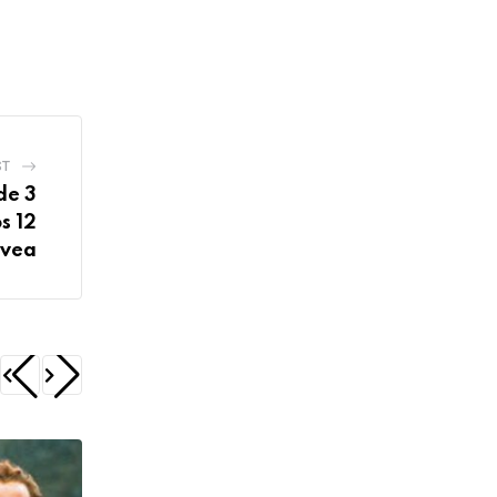
ST
de 3
s 12
avea