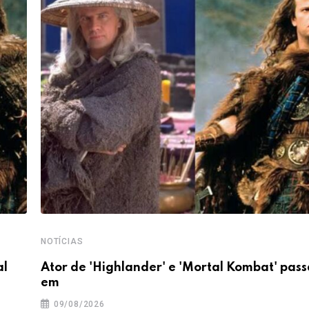
NOTÍCIAS
al
Ator de 'Highlander' e 'Mortal Kombat' pas
em
09/08/2026