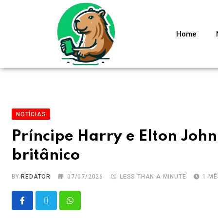
Home
NOTÍCIAS
Príncipe Harry e Elton Joh
britânico
BY
REDATOR
07/07/2026
LESS THAN A MINUTE
1 M