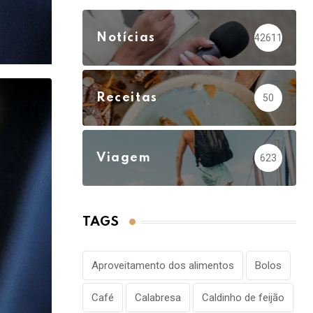
Notícias
42611
Receitas
50
Viagem
623
TAGS
Aproveitamento dos alimentos
Bolos
Café
Calabresa
Caldinho de feijão