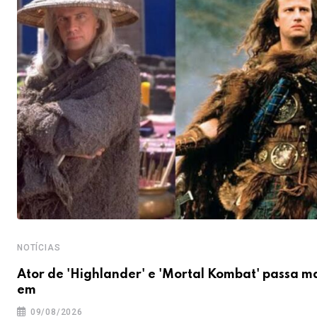
NOTÍCIAS
Ator de 'Highlander' e 'Mortal Kombat' passa m
em
09/08/2026