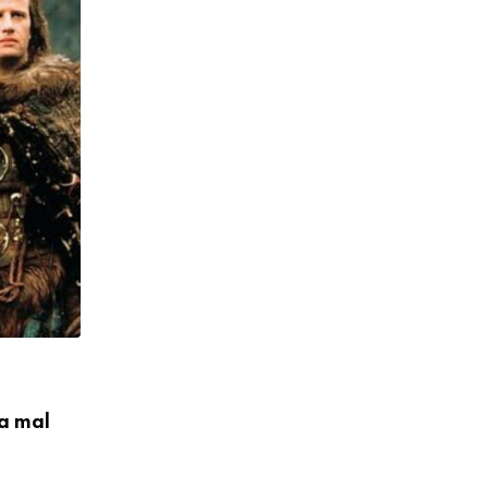
NOTÍCIAS
sa mal
Ator de 'Highlander' e 'Mortal Kombat' 
em
09/08/2026