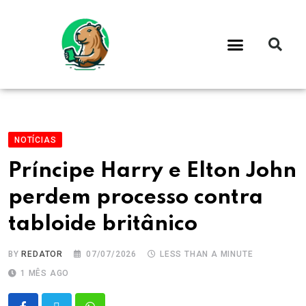
NOTÍCIAS
Príncipe Harry e Elton John
perdem processo contra
tabloide britânico
BY
REDATOR
07/07/2026
LESS THAN A MINUTE
1 MÊS AGO