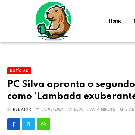
Home
NOTÍCIAS
PC Silva apronta o segundo
como ‘Lambada exuberante’
BY
REDATOR
05/06/2024
LESS THAN A MINUTE
2 A