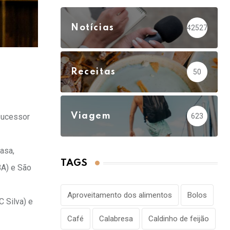
Notícias
42527
Receitas
50
Viagem
623
 sucessor
asa,
TAGS
BA) e São
Aproveitamento dos alimentos
Bolos
 Silva) e
Café
Calabresa
Caldinho de feijão