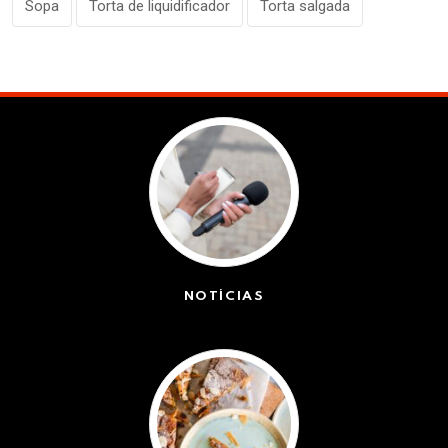
Sopa
Torta de liquidificador
Torta salgada
NOTÍCIAS
(42439)