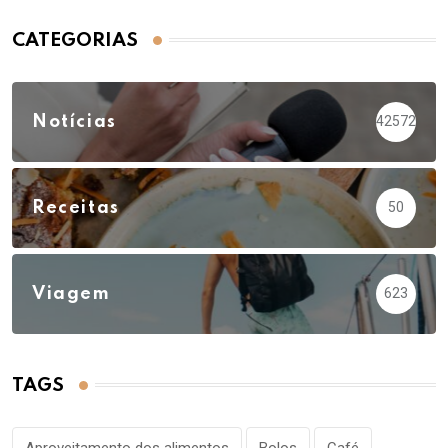
CATEGORIAS
Notícias
42572
Receitas
50
Viagem
623
TAGS
Aproveitamento dos alimentos
Bolos
Café