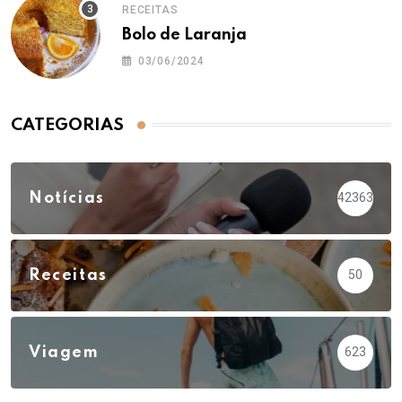
RECEITAS
Bolo de Laranja
03/06/2024
CATEGORIAS
Notícias
42363
Receitas
50
Viagem
623