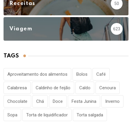
Receitas
50
Viagem
623
TAGS
Aproveitamento dos alimentos
Bolos
Café
Calabresa
Caldinho de feijão
Caldo
Cenoura
Chocolate
Chá
Doce
Festa Junina
Inverno
Sopa
Torta de liquidificador
Torta salgada