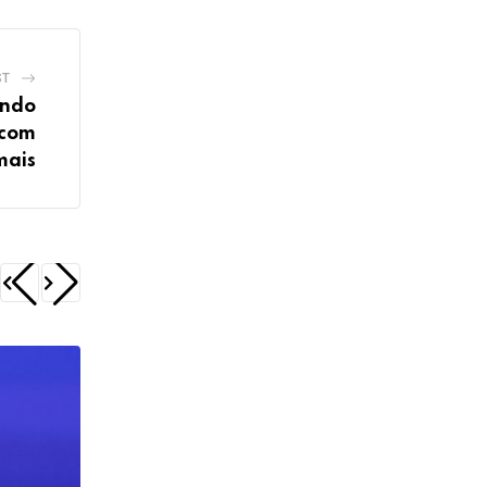
ST
undo
 com
mais