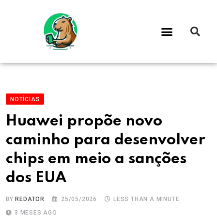
NOTÍCIAS
Huawei propõe novo
caminho para desenvolver
chips em meio a sanções
dos EUA
BY
REDATOR
25/05/2026
LESS THAN A MINUTE
3 MESES AGO