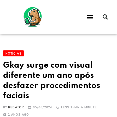
NOTÍCIAS
Gkay surge com visual
diferente um ano após
desfazer procedimentos
faciais
BY
REDATOR
05/06/2024
LESS THAN A MINUTE
2 ANOS AGO