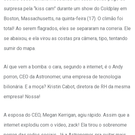
surpresa pela “kiss cam” durante um show do Coldplay em
Boston, Massachusetts, na quinta-feira (17). O climão foi
total! Ao serem flagrados, eles se separaram na correria. Ele
se abaixou, e ela virou as costas pra câmera, tipo, tentando
sumir do mapa.
Aí que vem a bomba: o cara, segundo a internet, é o Andy
porron, CEO da Astronomer, uma empresa de tecnologia
bilionária. E a moça? Kristin Cabot, diretora de RH da mesma
empresa! Nossa!
A esposa do CEO, Megan Kerrigan, agiu rápido. Assim que a
internet explodiu com o vídeo, zack! Ela tirou o sobrenome
porron das redes sociais. Já a Astronomer, pra evitar mais