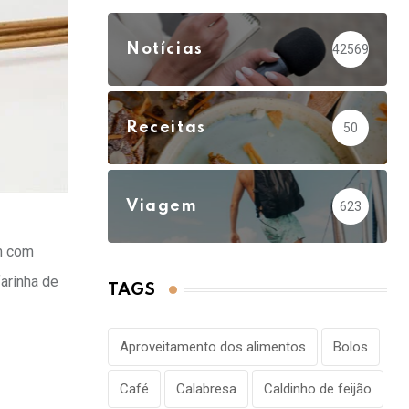
Notícias
42569
Receitas
50
Viagem
623
am com
farinha de
TAGS
Aproveitamento dos alimentos
Bolos
Café
Calabresa
Caldinho de feijão