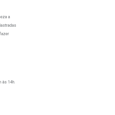
peza a
dastradas
fazer
h às 14h.