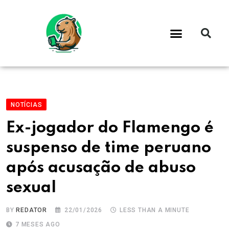
NOTÍCIAS
Ex-jogador do Flamengo é
suspenso de time peruano
após acusação de abuso
sexual
BY
REDATOR
22/01/2026
LESS THAN A MINUTE
7 MESES AGO