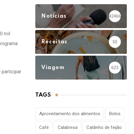
Notícias
42466
0 mil
Receitas
50
 programa
Viagem
623
 participar
TAGS
Aproveitamento dos alimentos
Bolos
Café
Calabresa
Caldinho de feijão