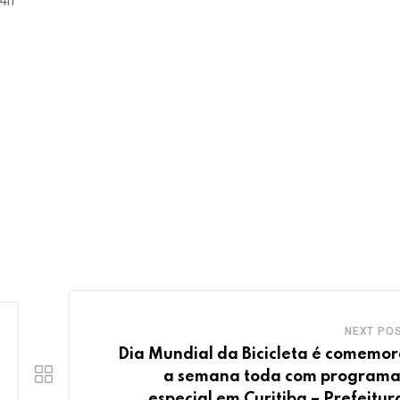
14h
NEXT PO
Dia Mundial da Bicicleta é comemo
a semana toda com program
especial em Curitiba – Prefeitur