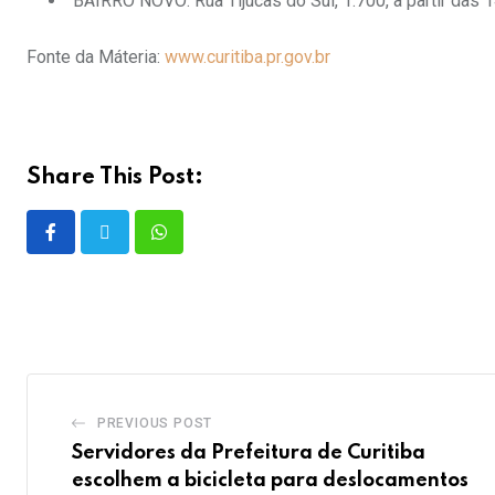
BAIRRO NOVO: Rua Tijucas do Sul, 1.700, a partir das 
Fonte da Máteria:
www.curitiba.pr.gov.br
Share This Post:
PREVIOUS POST
Servidores da Prefeitura de Curitiba
escolhem a bicicleta para deslocamentos