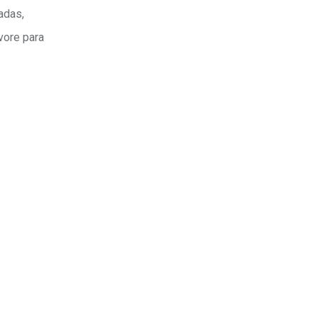
adas,
vore para