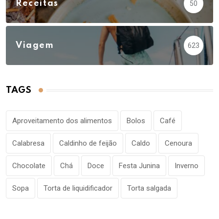
Receitas
50
Viagem
623
TAGS
Aproveitamento dos alimentos
Bolos
Café
Calabresa
Caldinho de feijão
Caldo
Cenoura
Chocolate
Chá
Doce
Festa Junina
Inverno
Sopa
Torta de liquidificador
Torta salgada