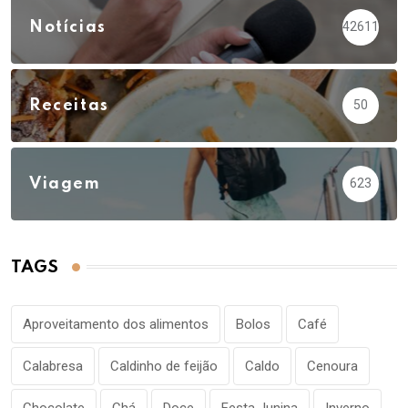
Notícias
42611
Receitas
50
Viagem
623
TAGS
Aproveitamento dos alimentos
Bolos
Café
Calabresa
Caldinho de feijão
Caldo
Cenoura
Chocolate
Chá
Doce
Festa Junina
Inverno