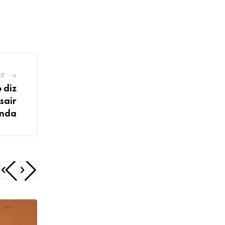
ST
 diz
sair
unda