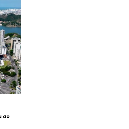
NOTÍCIAS
a ao
Vitória desbanca Balneário Camboriú e 
topo das