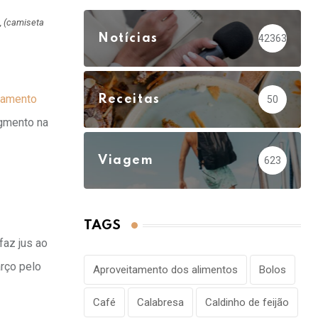
, (camiseta
Notícias
42363
tamento
Receitas
50
egmento na
Viagem
623
TAGS
faz jus ao
arço pelo
Aproveitamento dos alimentos
Bolos
Café
Calabresa
Caldinho de feijão