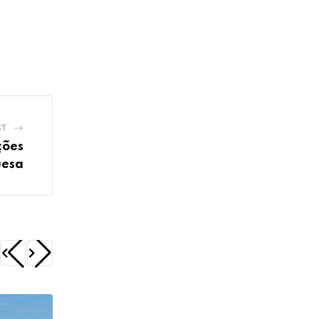
ST
ções
uesa